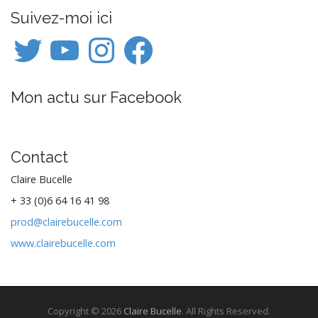
t
Suivez-moi ici
n
Twitter
YouTube
Instagram
Facebook
a
v
i
Mon actu sur Facebook
g
a
t
i
Contact
o
Claire Bucelle
n
+ 33 (0)6 64 16 41 98
prod@clairebucelle.com
www.clairebucelle.com
Copyright © 2026
Claire Bucelle
. All Rights Reserved.