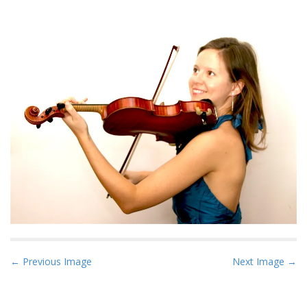
P
← Previous Image
Next Image →
o
s