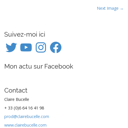
P
Next Image →
o
s
t
Suivez-moi ici
n
Twitter
YouTube
Instagram
Facebook
a
v
i
Mon actu sur Facebook
g
a
t
i
Contact
o
Claire Bucelle
n
+ 33 (0)6 64 16 41 98
prod@clairebucelle.com
www.clairebucelle.com