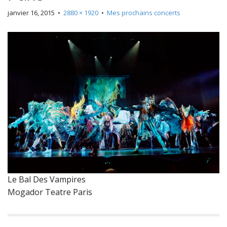
janvier 16, 2015
•
2880 × 1920
•
Mes prochains concerts
Le Bal Des Vampires
Mogador Teatre Paris