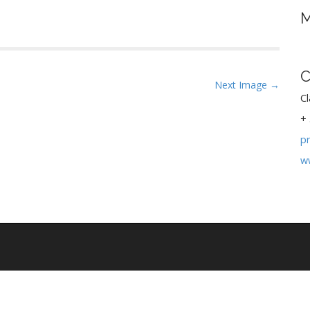
M
C
Next Image →
Cl
+ 
p
w