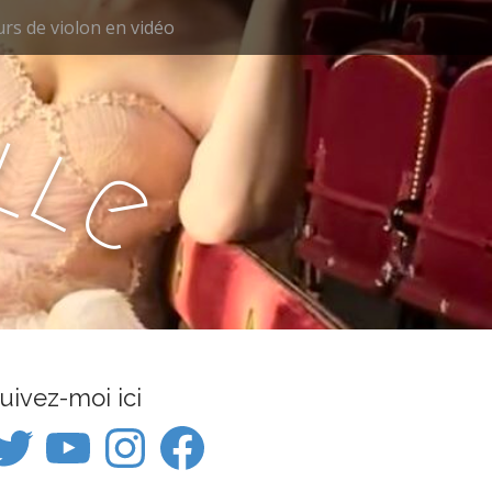
rs de violon en vidéo
e
l
l
e
uivez-moi ici
itter
YouTube
Instagram
Facebook