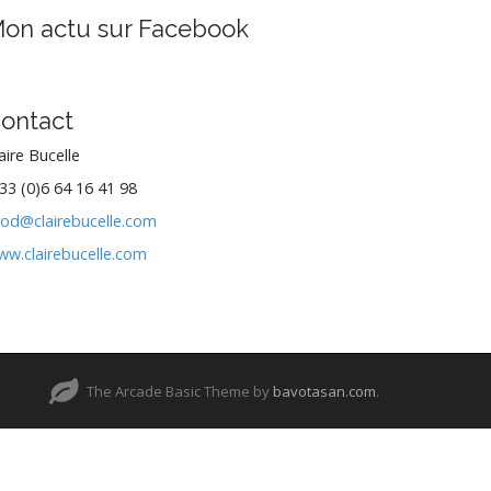
on actu sur Facebook
ontact
aire Bucelle
33 (0)6 64 16 41 98
rod@clairebucelle.com
ww.clairebucelle.com
The Arcade Basic Theme by
bavotasan.com
.