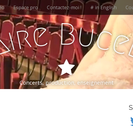
éo
Espace pro
Contactez-moi !
# in English
Cou
B
e
u
r
c
i
a
Concerts, production, enseignement
S
Tw