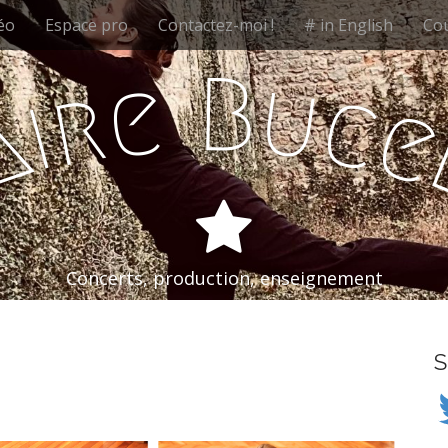
éo
Espace pro
Contactez-moi !
# in English
Cou
B
e
u
r
c
i
a
Concerts, production, enseignement
S
Tw