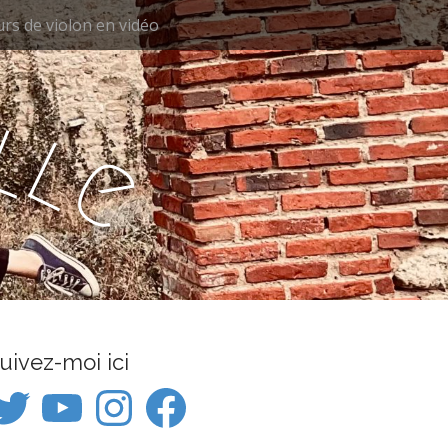
rs de violon en vidéo
e
l
l
e
uivez-moi ici
itter
YouTube
Instagram
Facebook