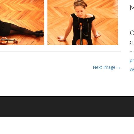
M
C
Cl
+ 
p
Next Image →
w