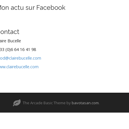
on actu sur Facebook
ontact
aire Bucelle
33 (0)6 64 16 41 98
rod@clairebucelle.com
ww.clairebucelle.com
The Arcade Basic Theme by
bavotasan.com
.