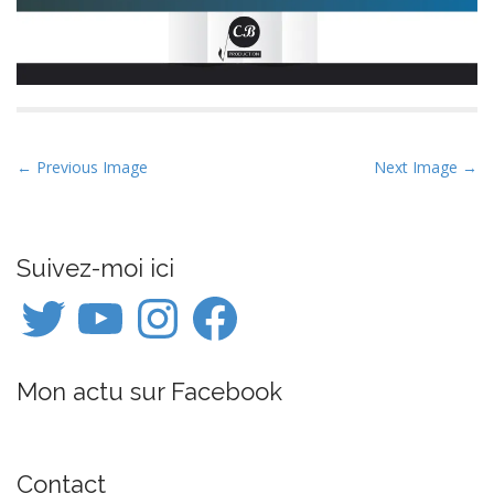
P
← Previous Image
Next Image →
o
s
t
Suivez-moi ici
n
Twitter
YouTube
Instagram
Facebook
a
v
i
Mon actu sur Facebook
g
a
t
i
Contact