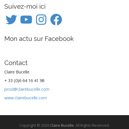
t
Suivez-moi ici
n
Twitter
YouTube
Instagram
Facebook
a
v
i
Mon actu sur Facebook
g
a
t
i
Contact
o
Claire Bucelle
n
+ 33 (0)6 64 16 41 98
prod@clairebucelle.com
www.clairebucelle.com
Copyright © 2026
Claire Bucelle
. All Rights Reserved.