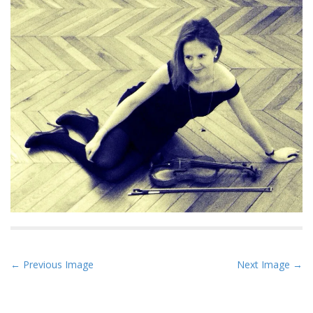
P
← Previous Image
Next Image →
o
s