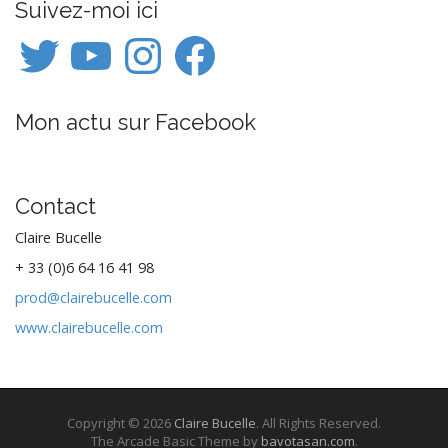
Suivez-moi ici
n
Twitter
YouTube
Instagram
Facebook
a
v
i
Mon actu sur Facebook
g
a
t
i
Contact
o
Claire Bucelle
n
+ 33 (0)6 64 16 41 98
prod@clairebucelle.com
www.clairebucelle.com
Copyright © 2026
Claire Bucelle
. All Rights Reserved.
The Arcade Basic Theme by
bavotasan.com
.