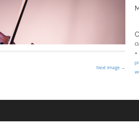
M
C
Cl
+ 
p
Next Image →
w