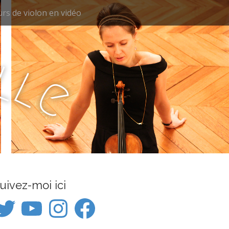
rs de violon en vidéo
e
l
l
e
uivez-moi ici
itter
YouTube
Instagram
Facebook