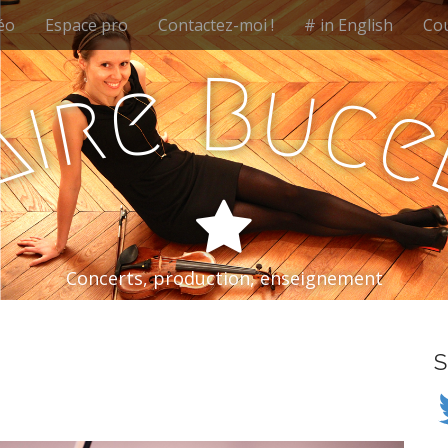
éo
Espace pro
Contactez-moi !
# in English
Cou
B
e
u
r
c
i
a
Concerts, production, enseignement
S
Tw