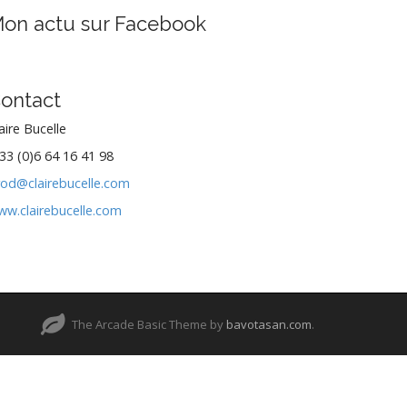
on actu sur Facebook
ontact
aire Bucelle
33 (0)6 64 16 41 98
rod@clairebucelle.com
ww.clairebucelle.com
The Arcade Basic Theme by
bavotasan.com
.