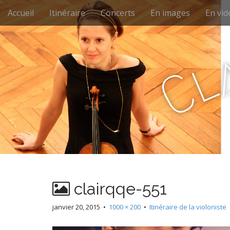
M
S
Accueil
Itinéraire
Concerts
En images
En vid
k
a
i
i
p
n
t
l
m
o
C
e
c
n
o
n
u
t
e
n
t
clairqqe-551
janvier 20, 2015
•
1000 × 200
•
Itinéraire de la violoniste