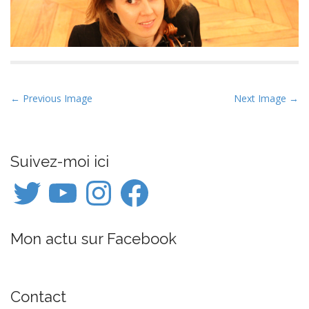
P
← Previous Image
Next Image →
o
s
t
Suivez-moi ici
n
Twitter
YouTube
Instagram
Facebook
a
v
i
Mon actu sur Facebook
g
a
t
i
Contact